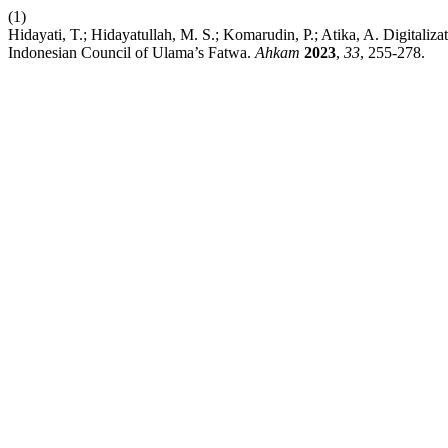
(1)
Hidayati, T.; Hidayatullah, M. S.; Komarudin, P.; Atika, A. Digitaliz
Indonesian Council of Ulama’s Fatwa.
Ahkam
2023
,
33
, 255-278.