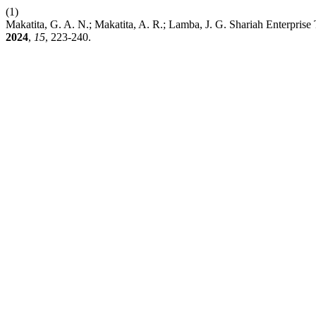
(1)
Makatita, G. A. N.; Makatita, A. R.; Lamba, J. G. Shariah Enterpris
2024
,
15
, 223-240.