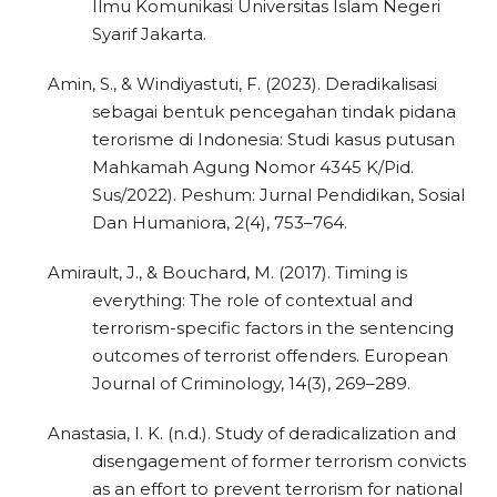
Ilmu Komunikasi Universitas Islam Negeri
Syarif Jakarta.
Amin, S., & Windiyastuti, F. (2023). Deradikalisasi
sebagai bentuk pencegahan tindak pidana
terorisme di Indonesia: Studi kasus putusan
Mahkamah Agung Nomor 4345 K/Pid.
Sus/2022). Peshum: Jurnal Pendidikan, Sosial
Dan Humaniora, 2(4), 753–764.
Amirault, J., & Bouchard, M. (2017). Timing is
everything: The role of contextual and
terrorism-specific factors in the sentencing
outcomes of terrorist offenders. European
Journal of Criminology, 14(3), 269–289.
Anastasia, I. K. (n.d.). Study of deradicalization and
disengagement of former terrorism convicts
as an effort to prevent terrorism for national