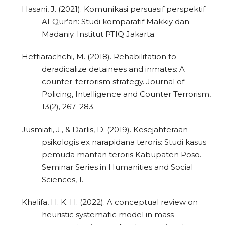
Hasani, J. (2021). Komunikasi persuasif perspektif
Al-Qur’an: Studi komparatif Makkiy dan
Madaniy. Institut PTIQ Jakarta.
Hettiarachchi, M. (2018). Rehabilitation to
deradicalize detainees and inmates: A
counter-terrorism strategy. Journal of
Policing, Intelligence and Counter Terrorism,
13(2), 267–283.
Jusmiati, J., & Darlis, D. (2019). Kesejahteraan
psikologis ex narapidana teroris: Studi kasus
pemuda mantan teroris Kabupaten Poso.
Seminar Series in Humanities and Social
Sciences, 1.
Khalifa, H. K. H. (2022). A conceptual review on
heuristic systematic model in mass