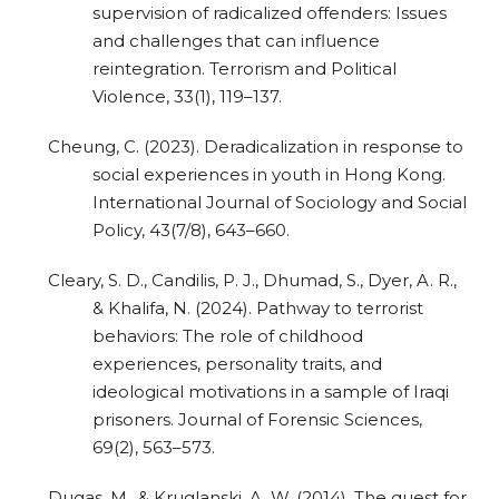
supervision of radicalized offenders: Issues
and challenges that can influence
reintegration. Terrorism and Political
Violence, 33(1), 119–137.
Cheung, C. (2023). Deradicalization in response to
social experiences in youth in Hong Kong.
International Journal of Sociology and Social
Policy, 43(7/8), 643–660.
Cleary, S. D., Candilis, P. J., Dhumad, S., Dyer, A. R.,
& Khalifa, N. (2024). Pathway to terrorist
behaviors: The role of childhood
experiences, personality traits, and
ideological motivations in a sample of Iraqi
prisoners. Journal of Forensic Sciences,
69(2), 563–573.
Dugas, M., & Kruglanski, A. W. (2014). The quest for