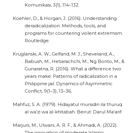
Komunikasi, 3(1), 114–132.
Koehler, D., & Horgan, J. (2016). Understanding
deradicalization: Methods, tools, and
programs for countering violent extremism.
Routledge.
Kruglanski, A. W., Gelfand, M. J., Sheveland, A.,
Babush, M., Hetiarachchi, M., Ng Bonto, M., &
Gunaratna, R. (2016). What a difference two
years make: Patterns of radicalization in a
Philippine jail. Dynamics of Asymmetric
Conflict, 9(1–3), 13–36.
Mahfuz, S. A. (1979). Hidayatul mursidin ila thuruq
al wa’zi wa al-khitabah. Beirut: Darul Ma’arif.
Marjuni, M., Ulwani, A. R. F., & Ahmadi, A. (2022).
The innovation of moderate Islamic