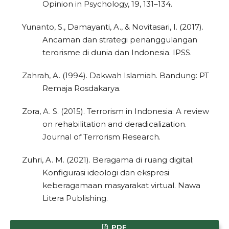
Opinion in Psychology, 19, 131–134.
0
Citing Publications
Yunanto, S., Damayanti, A., & Novitasari, I. (2017).
Ancaman dan strategi penanggulangan
0
Supporting
terorisme di dunia dan Indonesia. IPSS.
0
Mentioning
0
Contrasting
Zahrah, A. (1994). Dakwah Islamiah. Bandung: PT
Remaja Rosdakarya.
Zora, A. S. (2015). Terrorism in Indonesia: A review
See how this article has been
on rehabilitation and deradicalization.
cited at
scite.ai
Journal of Terrorism Research.
Scite shows how a scientific paper
Zuhri, A. M. (2021). Beragama di ruang digital;
has been cited by providing the
Konfigurasi ideologi dan ekspresi
context of the citation, a
keberagamaan masyarakat virtual. Nawa
classification describing whether
Litera Publishing.
it supports, mentions, or contrasts
the cited claim, and a label
PDF
indicating in which section the