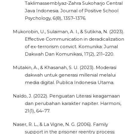
Taklimassemblyaz-Zahra Sukoharjo Central
Java Indonesia. Journal of Positive School
Psychology, 6(8), 1357–1376.
Mukorobin, U., Sulaiman, A. I., & Sutikna, N. (2023).
Effective Communication in deradicalization
of ex-terrorism convict. Komunika: Jurnal
Dakwah Dan Komunikasi, 17(2), 211–220.
Mutakin, A., & Khasanah, S. U. (2023). Moderasi
dakwah untuk generasi millenial melalui
media digital. Publica Indonesia Utama.
Naldo, J. (2022). Penguatan Literasi keagamaan
dan perubahan karakter napiter. Harmoni,
21(1), 64–77.
Naser, R. L., & La Vigne, N. G. (2006). Family
support in the prisoner reentry process: