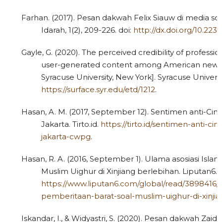
Farhan. (2017). Pesan dakwah Felix Siauw di media so
Idarah, 1(2), 209-226. doi:
http://dx.doi.org/10.2237
Gayle, G. (2020). The perceived credibility of profes
user-generated content among American news m
Syracuse University, New York]. Syracuse Universit
https://surface.syr.edu/etd/1212
.
Hasan, A. M. (2017, September 12). Sentimen anti-Cina
Jakarta. Tirto.id.
https://tirto.id/sentimen-anti-ci
jakarta-cwpg
.
Hasan, R. A. (2016, September 1). Ulama asosiasi Isla
Muslim Uighur di Xinjiang berlebihan. Liputan6.
https://www.liputan6.com/global/read/3898416/u
pemberitaan-barat-soal-muslim-uighur-di-xinji
Iskandar, I., & Widyastri, S. (2020). Pesan dakwah Zai