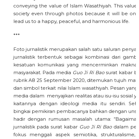
conveying the value of Islam Wasathiyah. This value i
society even through photos because it will be one
lead us to a happy, peaceful, and harmonious life.
***
Foto jurnalistik merupakan salah satu saluran peny
jurnalistik terbentuk sebagai kombinasi dari gam
kesatuan komunikasi yang mencerminkan makna t
masyarakat. Pada media
Guo Ji Ri Bao
surat kabar b
rubrik A8 25 September 2020, ditemukan tujuh mater
dan simbol terkait nilai Islam wasathiyah. Pesan yang
media dalam menyajikan realitas atau isu-isu sosial 
kaitannya dengan ideologi media itu sendiri. Se
bingkai pemikiran pembacanya bahkan dengan unsur s
hadir dengan rumusan masalah utama: “Bagaiman
jurnalistik pada surat kabar
Guo Ji Ri Bao
dalam per
fokus menggali aspek semiotika, strukturalisme