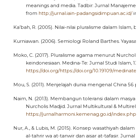
meanings and media. Tadbir: Jurnal Manajemen 
from
http://jurnal.iain-padangsidimpuan.ac.id/
in
Ka’bah, R. (2005). Nilai-nilai pluralisme dalam Islam,
Kurniawan. (2006). Semiologi Roland Barthes. Yayasan
Moko, C. (2017). Pluralisme agama menurut Nurcholi
keindonesiaan. Medina-Te: Jurnal Studi Islam, 13(1)
https://doi.org/https://doi.org/10.19109/medinate.v
Mou, S. (2011). Menjelajah dunia mengenal China 56 po
Naim, N. (2013). Membangun toleransi dalam masyar
Nurcholis Madjid. Jurnal Multikultural & Multirelig
https://jurnalharmoni.kemenag.go.id/index.php/
Nur, A., & Lubis, M. (2015). Konsep wasathiyah dalam Al
al-tahrir wa at-tanwir dan aisar at-tafasir. Jurnal