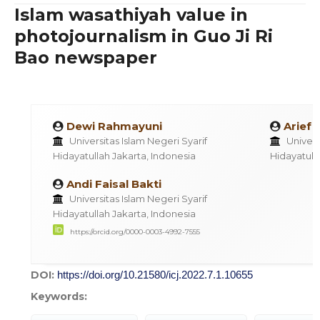
Islam wasathiyah value in
photojournalism in Guo Ji Ri
Bao newspaper
Dewi Rahmayuni
Arief 
Universitas Islam Negeri Syarif
Univers
Hidayatullah Jakarta, Indonesia
Hidayatull
Andi Faisal Bakti
Universitas Islam Negeri Syarif
Hidayatullah Jakarta, Indonesia
https://orcid.org/0000-0003-4992-7555
DOI:
https://doi.org/10.21580/icj.2022.7.1.10655
Keywords: