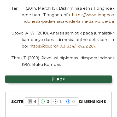
Tan, H. (2014, March 15). Diskriminasi etnis Tionghoa
orde baru. Tionghoa.info.
https://www.tionghoa.in
indonesia-pada-masa-orde-lama-dan-orde-baru
See how this article has been
cited at
scite.ai
Utoyo, A. W. (2018). Analisis semiotik pada jurnalistik
kampanye damai di media online detik.com. Lugas
Scite shows how a scientific paper
doi:
https://doi.org/10.31334/ljk.v2i2.267
.
has been cited by providing the
context of the citation, a
Zhou, T. (2019). Revolusi, diplomasi, diaspora Indonesi
classification describing whether
1967. Buku Kompas.
it supports, mentions, or contrasts
the cited claim, and a label
PDF
indicating in which section the
citation was made.
SCITE
DIMENSIONS
4
0
1
0