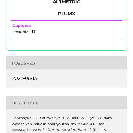
ALTMETRIC
PLUMX
Captures
Readers:
43
PUBLISHED
2022-06-13
HOW TO CITE
Rahmayuni, D., Setiawan, A. T., & Bakti, A. F. (2022). Islam
wasathiyah value in photojournalism in Guo Ji Ri Bao
newspaper.
Islamic Communication Journal
,
7
(1), 1–18.