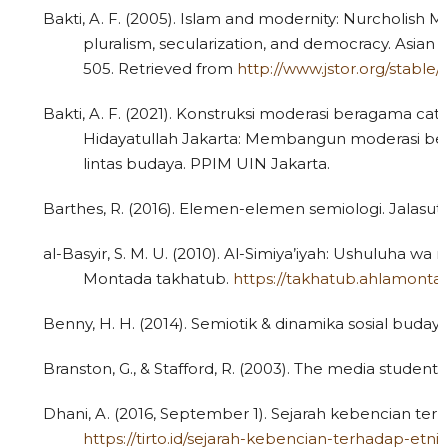
Bakti, A. F. (2005). Islam and modernity: Nurcholish Madj
pluralism, secularization, and democracy. Asian J
505. Retrieved from
http://www.jstor.org/stable
Bakti, A. F. (2021). Konstruksi moderasi beragama cat
Hidayatullah Jakarta: Membangun moderasi be
lintas budaya. PPIM UIN Jakarta.
Barthes, R. (2016). Elemen-elemen semiologi. Jalasutr
al-Basyir, S. M. U. (2010). Al-Simiya’iyah: Ushuluha w
Montada takhatub.
https://takhatub.ahlamonta
Benny, H. H. (2014). Semiotik & dinamika sosial buda
Branston, G., & Stafford, R. (2003). The media student
Dhani, A. (2016, September 1). Sejarah kebencian terha
https://tirto.id/sejarah-kebencian-terhadap-etn