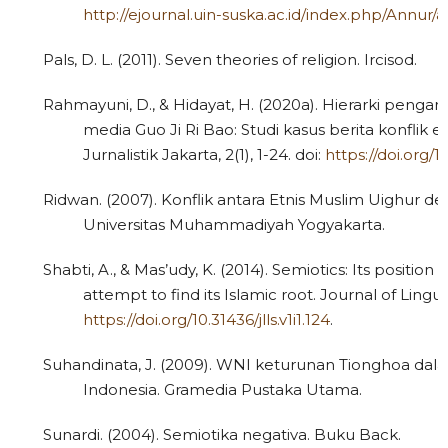
http://ejournal.uin-suska.ac.id/index.php/Annur/a
Pals, D. L. (2011). Seven theories of religion. Ircisod.
Rahmayuni, D., & Hidayat, H. (2020a). Hierarki penga
media Guo Ji Ri Bao: Studi kasus berita konflik et
Jurnalistik Jakarta, 2(1), 1-24. doi:
https://doi.org/10
Ridwan. (2007). Konflik antara Etnis Muslim Uighur 
Universitas Muhammadiyah Yogyakarta.
Shabti, A., & Mas’udy, K. (2014). Semiotics: Its positi
attempt to find its Islamic root. Journal of Linguist
https://doi.org/10.31436/jlls.v1i1.124
.
4
Citing Publications
Suhandinata, J. (2009). WNI keturunan Tionghoa dalam
0
Supporting
Indonesia. Gramedia Pustaka Utama.
1
Mentioning
Sunardi. (2004). Semiotika negativa. Buku Back.
0
Contrasting