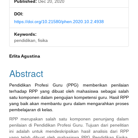
Published:
Dec 20, 2020
DOI:
https://doi.org/10.21580/phen.2020.10.2.4938
Keywords:
pendidikan, fisika
Main
Erlita Agustina
Article
Abstract
Content
Pendidikan Profesi Guru (PPG) memberikan penilaian
terhadap RPP yang dibuat oleh mahasiswa sebagai salah
satu komponen dalam pengujian kompetensi guru. Hasil RPP
yang baik akan membantu guru dalam mengarahkan proses
pembelajaran di kelas.
RPP merupakan salah satu komponen penunjang dalam
penilaian di Pendidikan Profesi Guru. Tujuan dari penelitian
ini adalah untuk mendeskripsikan hasil analisis dari RPP
yang telah dibuat oleh mahasiswa PPG Pendidikan Fisika.