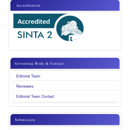
sinta
Accreditation
Governing
Governing Body & Contact
Body
Editorial Team
&
Reviewers
Contact
Editorial Team Contact
submission
Submission