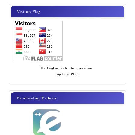
visitor
Visitors Flag
flags
new
The FlagCounter has been used since
April 2nd, 2022
proof
Proofreading Partners
reading
partner
new