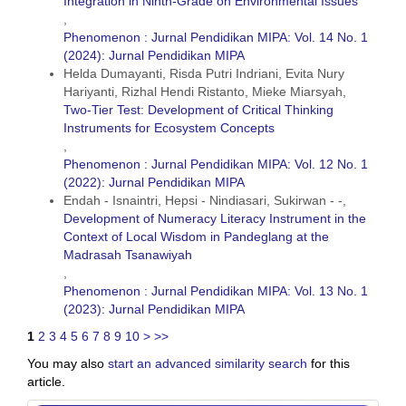
Integration in Ninth-Grade on Environmental Issues
,
Phenomenon : Jurnal Pendidikan MIPA: Vol. 14 No. 1
(2024): Jurnal Pendidikan MIPA
Helda Dumayanti, Risda Putri Indriani, Evita Nury
Hariyanti, Rizhal Hendi Ristanto, Mieke Miarsyah,
Two-Tier Test: Development of Critical Thinking
Instruments for Ecosystem Concepts
,
Phenomenon : Jurnal Pendidikan MIPA: Vol. 12 No. 1
(2022): Jurnal Pendidikan MIPA
Endah - Isnaintri, Hepsi - Nindiasari, Sukirwan - -,
Development of Numeracy Literacy Instrument in the
Context of Local Wisdom in Pandeglang at the
Madrasah Tsanawiyah
,
Phenomenon : Jurnal Pendidikan MIPA: Vol. 13 No. 1
(2023): Jurnal Pendidikan MIPA
1
2
3
4
5
6
7
8
9
10
>
>>
You may also
start an advanced similarity search
for this
article.