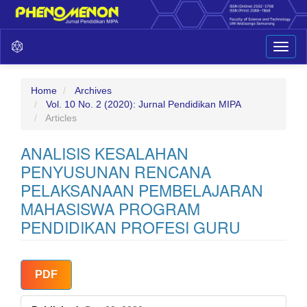
Main
Toggl
Navigation
naviga
Main
Content
Sidebar
Home
Archives
Vol. 10 No. 2 (2020): Jurnal Pendidikan MIPA
Articles
ANALISIS KESALAHAN
PENYUSUNAN RENCANA
PELAKSANAAN PEMBELAJARAN
MAHASISWA PROGRAM
PENDIDIKAN PROFESI GURU
Article
PDF
Sidebar