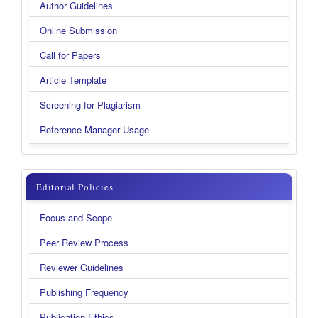
Author Guidelines
Online Submission
Call for Papers
Article Template
Screening for Plagiarism
Reference Manager Usage
menu
Editorial Policies
kanan
Focus and Scope
new
Peer Review Process
Reviewer Guidelines
Publishing Frequency
Publication Ethics