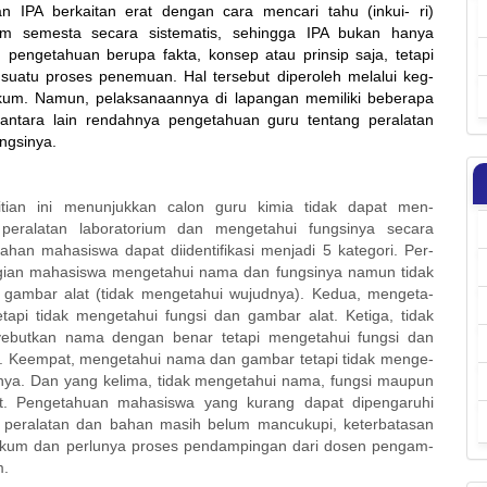
n IPA berkaitan erat dengan cara mencari tahu (inkui- ri)
am semesta secara sistematis, sehingga IPA bukan hanya
pengetahuan berupa fakta, konsep atau prinsip saja, tetapi
uatu proses penemuan. Hal tersebut diperoleh melalui keg-
ikum. Namun, pelaksanaannya di lapangan memiliki beberapa
antara lain rendahnya pengetahuan guru tentang peralatan
ungsinya.
litian ini menunjukkan calon guru kimia tidak dapat men-
si peralatan laboratorium dan mengetahui fungsinya secara
lahan mahasiswa dapat diidentifikasi menjadi 5 kategori. Per-
gian mahasiswa mengetahui nama dan fungsinya namun tidak
 gambar alat (tidak mengetahui wujudnya). Kedua, mengeta-
tapi tidak mengetahui fungsi dan gambar alat. Ketiga, tidak
ebutkan nama dengan benar tetapi mengetahui fungsi dan
. Keempat, mengetahui nama dan gambar tetapi tidak menge-
inya. Dan yang kelima, tidak mengetahui nama, fungsi maupun
t. Pengetahuan mahasiswa yang kurang dapat dipengaruhi
h peralatan dan bahan masih belum mancukupi, keterbatasan
tikum dan perlunya proses pendampingan dari dosen pengam-
m.