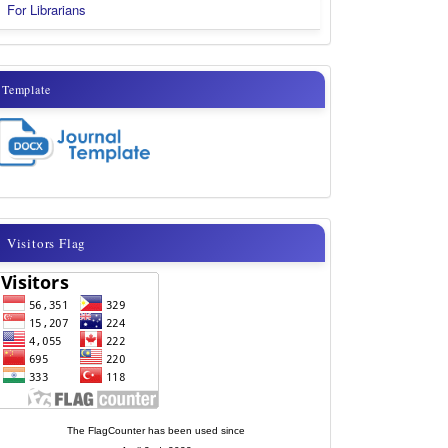
For Librarians
template
Template
visitor
Visitors Flag
flags
new
The FlagCounter has been used since