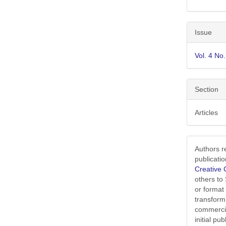
Issue
Vol. 4 No
Section
Articles
Authors r
publicati
Creative 
others to
or format
transform
commercia
initial p