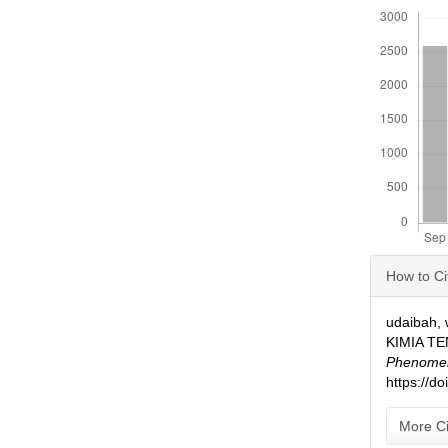
Downloads
Articl
How to Ci
Detai
udaibah,
KIMIA T
Phenomen
https://d
More Ci