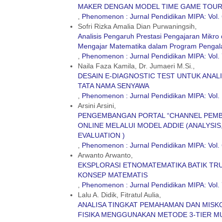
MAKER DENGAN MODEL TIME GAME TOUR
,
Phenomenon : Jurnal Pendidikan MIPA: Vol. 
Sofri Rizka Amalia Dian Purwaningsih,
Analisis Pengaruh Prestasi Pengajaran Mik
Mengajar Matematika dalam Program Penga
,
Phenomenon : Jurnal Pendidikan MIPA: Vol. 
Naila Faza Kamila, Dr. Jumaeri M.Si.,
DESAIN E-DIAGNOSTIC TEST UNTUK ANA
TATA NAMA SENYAWA
,
Phenomenon : Jurnal Pendidikan MIPA: Vol. 
Arsini Arsini,
PENGEMBANGAN PORTAL “CHANNEL PEMBE
ONLINE MELALUI MODEL ADDIE (ANALYSI
EVALUATION )
,
Phenomenon : Jurnal Pendidikan MIPA: Vol. 
Arwanto Arwanto,
EKSPLORASI ETNOMATEMATIKA BATIK TR
KONSEP MATEMATIS
,
Phenomenon : Jurnal Pendidikan MIPA: Vol. 
Lalu A. Didik, Fitratul Aulia,
ANALISA TINGKAT PEMAHAMAN DAN MISKO
FISIKA MENGGUNAKAN METODE 3-TIER M