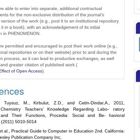
e able to enter into separate, additional contractual
nts for the non-exclusive distribution of the journal's
version of the work (e.g., post it to an institutional repository
 it in a book), with an acknowledgement of its initial
ion in PHENOMENON.
re permitted and encouraged to post their work online (e.g.,
tional repositories or on their website) prior to and during the
n process, as it can lead to productive exchanges, as well
 and greater citation of published work (
ffect of Open Access
).
ences
, Tuysuz, M., Kirbulut, Z.D., and Cetin-Dindar,A., 2011,
 Chemistry Teachers’ Knowledge Regarding Labo- ratory
and Their Functions, Procedia: Social and Be- havioral
 (2011) 5010-5014
et al., Practical Guide to Computer in Education 2nd. California:
esley Publication Company Inc,