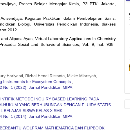
rawijaya, Proses Belajar Mengajar Kimia, P2LPTK: Jakarta,
 Adisendjaja, Kegiatan Praktikum dalam Pembelajaran Sains,
didikan Biologi, Universitas Pendidikan Indonesia, diakses
aret 2012
 and Alipasa Ayas, Virtual Laboratory Applications In Chemistry
Procedia Social and Behavioral Sciences, Vol. 9, hal. 938–
ury Hariyanti, Rizhal Hendi Ristanto, Mieke Miarsyah,
ing Instruments for Ecosystem Concepts
,
2 No. 1 (2022): Jurnal Pendidikan MIPA
INTIFIK METODE INQUIRY BASED LEARNING PADA
-HUKUM YANG BERHUBUNGAN DENGAN FLUIDA STATIS
L BELAJAR SISWA KELAS X SMK
4 No. 1 (2014): Jurnal Pendidikan MIPA
BERBANTU WOLFRAM MATHEMATICA DAN FLIPBOOK