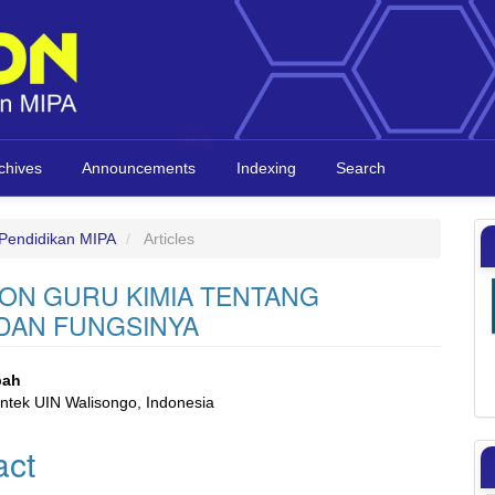
chives
Announcements
Indexing
Search
l Pendidikan MIPA
Articles
ON GURU KIMIA TENTANG
DAN FUNGSINYA
bah
intek UIN Walisongo, Indonesia
e
act
nt