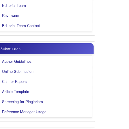
Body
Editorial Team
&
Reviewers
Contact
Editorial Team Contact
submission
Submission
Author Guidelines
Online Submission
Call for Papers
Article Template
Screening for Plagiarism
Reference Manager Usage