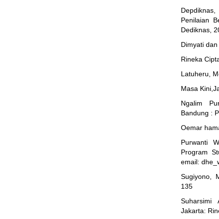
Depdiknas
Penilaian 
Dediknas, 
Dimyati dan
Rineka Cipt
Latuheru, M
Masa Kini,J
Ngalim Pur
Bandung : P
Oemar hamal
Purwanti W
Program St
email:
dhe_
Sugiyono, M
135
Suharsimi 
Jakarta: Ri