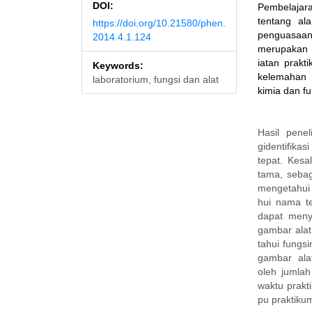
DOI:
Pembelajara
tentang al
https://doi.org/10.21580/phen.
penguasaan 
2014.4.1.124
merupakan s
iatan prakt
Keywords:
kelemahan 
laboratorium, fungsi dan alat
kimia dan f
Hasil pene
gidentifika
tepat. Kesa
tama, seba
mengetahui
hui nama te
dapat meny
gambar alat
tahui fungs
gambar ala
oleh jumla
waktu prak
pu praktiku