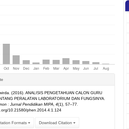
e
te
ls
 wirda. (2016). ANALISIS PENGETAHUAN CALON GURU
ENTANG PERALATAN LABORATORIUM DAN FUNGSINYA.
on : Jurnal Pendidikan MIPA
,
4
(1), 57–77.
oi.org/10.21580/phen.2014.4.1.124
tation Formats
Download Citation