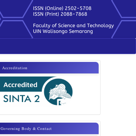
sinta
Accreditation
Governing
Governing Body & Contact