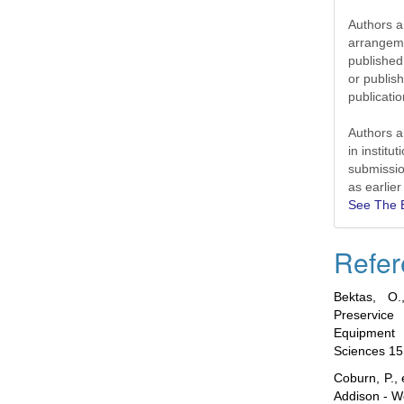
Authors ar
arrangeme
published 
or publish
publicat
Authors a
in institu
submissio
as earlier
See The E
Refer
Bektas, O.
Preservice
Equipment 
Sciences 15
Coburn, P., 
Addison - W