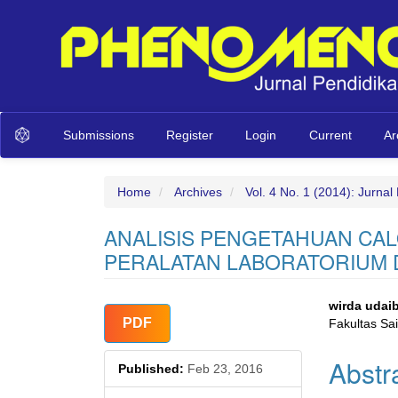
Main
Submissions
Register
Login
Current
Ar
Navigation
Main
Content
Sidebar
Home
Archives
Vol. 4 No. 1 (2014): Jurna
ANALISIS PENGETAHUAN CAL
PERALATAN LABORATORIUM 
Article
Main
wirda udai
PDF
Fakultas Sa
Sidebar
Articl
Abstr
Conte
Published:
Feb 23, 2016