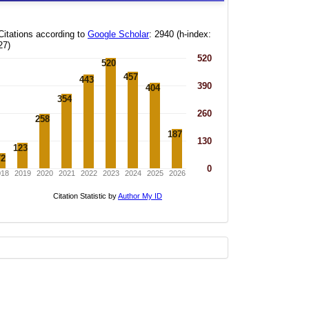
statistics
new
whatsapp