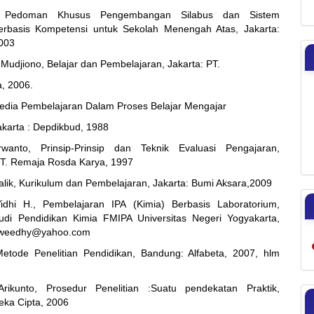
, Pedoman Khusus Pengembangan Silabus dan Sistem
Berbasis Kompetensi untuk Sekolah Menengah Atas, Jakarta:
2003
 Mudjiono, Belajar dan Pembelajaran, Jakarta: PT.
a, 2006.
edia Pembelajaran Dalam Proses Belajar Mengajar
akarta : Depdikbud, 1988
wanto, Prinsip-Prinsip dan Teknik Evaluasi Pengajaran,
T. Remaja Rosda Karya, 1997
ik, Kurikulum dan Pembelajaran, Jakarta: Bumi Aksara,2009
idhi H., Pembelajaran IPA (Kimia) Berbasis Laboratorium,
udi Pendidikan Kimia FMIPA Universitas Negeri Yogyakarta,
weedhy@yahoo.com
etode Penelitian Pendidikan, Bandung: Alfabeta, 2007, hlm
Arikunto, Prosedur Penelitian :Suatu pendekatan Praktik,
neka Cipta, 2006