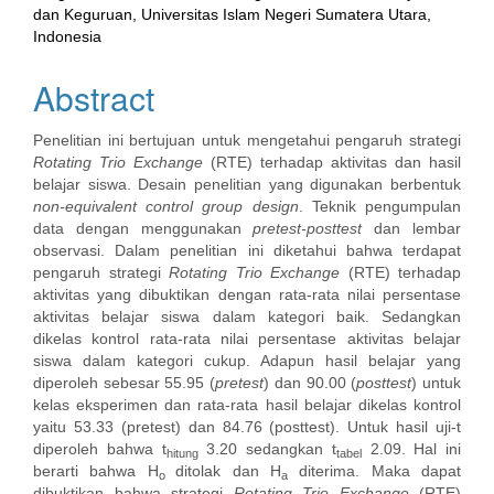
dan Keguruan, Universitas Islam Negeri Sumatera Utara,
Indonesia
Abstract
Penelitian ini bertujuan untuk mengetahui pengaruh strategi
Rotating Trio Exchange
(RTE) terhadap aktivitas dan hasil
belajar siswa. Desain penelitian yang digunakan berbentuk
non-equivalent control group design
. Teknik pengumpulan
data dengan menggunakan
pretest-posttest
dan lembar
observasi. Dalam penelitian ini diketahui bahwa terdapat
pengaruh strategi
Rotating Trio Exchange
(RTE) terhadap
aktivitas yang dibuktikan dengan rata-rata nilai persentase
aktivitas belajar siswa dalam kategori baik. Sedangkan
dikelas kontrol rata-rata nilai persentase aktivitas belajar
siswa dalam kategori cukup. Adapun hasil belajar yang
diperoleh sebesar 55.95 (
pretest
) dan 90.00 (
posttest
) untuk
kelas eksperimen dan rata-rata hasil belajar dikelas kontrol
yaitu 53.33 (pretest) dan 84.76 (posttest). Untuk hasil uji-t
diperoleh bahwa t
3.20 sedangkan t
2.09. Hal ini
hitung
tabel
berarti bahwa H
ditolak dan H
diterima. Maka dapat
o
a
dibuktikan bahwa strategi
Rotating Trio Exchange
(RTE)