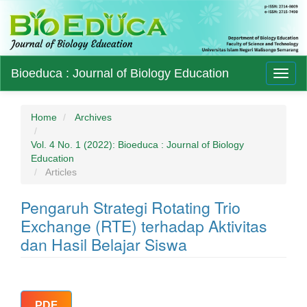
Main
Bioeduca : Journal of Biology Education
Toggl
Navigation
naviga
Main
Content
Sidebar
Home
Archives
Vol. 4 No. 1 (2022): Bioeduca : Journal of Biology
Education
Articles
Pengaruh Strategi Rotating Trio
Exchange (RTE) terhadap Aktivitas
dan Hasil Belajar Siswa
Article
PDF