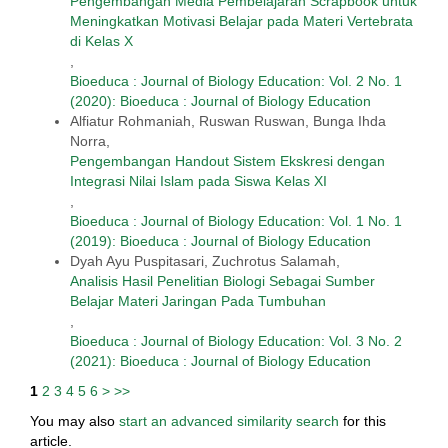
Pengembangan Media Pembelajaran Scrapbook untuk
Meningkatkan Motivasi Belajar pada Materi Vertebrata
di Kelas X
,
Bioeduca : Journal of Biology Education: Vol. 2 No. 1
(2020): Bioeduca : Journal of Biology Education
Alfiatur Rohmaniah, Ruswan Ruswan, Bunga Ihda
Norra,
Pengembangan Handout Sistem Ekskresi dengan
Integrasi Nilai Islam pada Siswa Kelas XI
,
Bioeduca : Journal of Biology Education: Vol. 1 No. 1
(2019): Bioeduca : Journal of Biology Education
Dyah Ayu Puspitasari, Zuchrotus Salamah,
Analisis Hasil Penelitian Biologi Sebagai Sumber
Belajar Materi Jaringan Pada Tumbuhan
,
Bioeduca : Journal of Biology Education: Vol. 3 No. 2
(2021): Bioeduca : Journal of Biology Education
1
2
3
4
5
6
>
>>
You may also
start an advanced similarity search
for this
article.