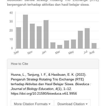
berpengaruh terhadap aktivitas dan hasil belajar siswa.
Downloads
Article
How to Cite
Details
Husna, L., Tanjung, I. F., & Hasibuan, E. K. (2022).
Pengaruh Strategi Rotating Trio Exchange (RTE)
terhadap Aktivitas dan Hasil Belajar Siswa.
Bioeduca :
Journal of Biology Education
,
4
(1), 1–12.
https://doi.org/10.21580/bioeduca.v4i1.9956
More Citation Formats
Download Citation