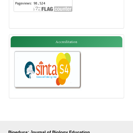
accreditation
Accreditation
Bioeduca: Journal of Biology Education