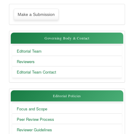
Make
Make a Submission
a
Submission
Governing
Governing Body & Contact
Body
Editorial Team
&
Reviewers
Contact
Editorial Team Contact
Editorial
Editorial Policies
Policies
Focus and Scope
Peer Review Process
Reviewer Guidelines