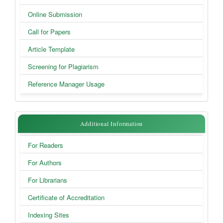
Online Submission
Call for Papers
Article Template
Screening for Plagiarism
Reference Manager Usage
Additional
Additional Information
Information
For Readers
For Authors
For Librarians
Certificate of Accreditation
Indexing Sites