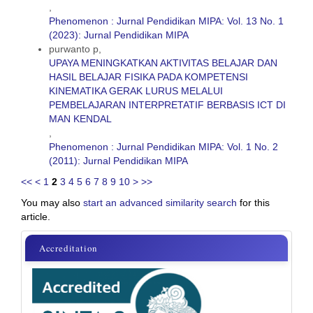
,
Phenomenon : Jurnal Pendidikan MIPA: Vol. 13 No. 1
(2023): Jurnal Pendidikan MIPA
purwanto p,
UPAYA MENINGKATKAN AKTIVITAS BELAJAR DAN
HASIL BELAJAR FISIKA PADA KOMPETENSI
KINEMATIKA GERAK LURUS MELALUI
PEMBELAJARAN INTERPRETATIF BERBASIS ICT DI
MAN KENDAL
,
Phenomenon : Jurnal Pendidikan MIPA: Vol. 1 No. 2
(2011): Jurnal Pendidikan MIPA
<<
<
1
2
3
4
5
6
7
8
9
10
>
>>
You may also
start an advanced similarity search
for this
article.
sinta
Accreditation