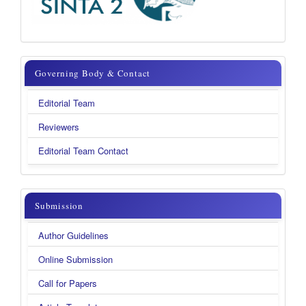
Governing
Governing Body & Contact
Body
Editorial Team
&
Reviewers
Contact
Editorial Team Contact
submission
Submission
Author Guidelines
Online Submission
Call for Papers