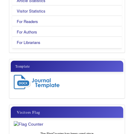
Article Statistics
Visitor Statistics
For Readers
For Authors
For Librarians
template
Template
visitor
Visitors Flag
flags
The FlagCounter has been used since