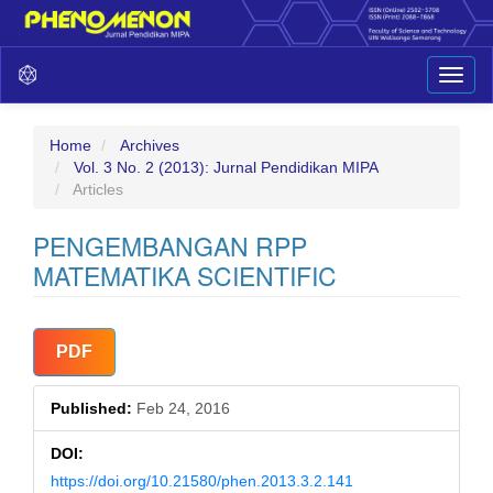
Main
Toggl
Navigation
naviga
Main
Content
Sidebar
Home
Archives
Vol. 3 No. 2 (2013): Jurnal Pendidikan MIPA
Articles
PENGEMBANGAN RPP
MATEMATIKA SCIENTIFIC
Article
PDF
Sidebar
Published:
Feb 24, 2016
DOI:
https://doi.org/10.21580/phen.2013.3.2.141