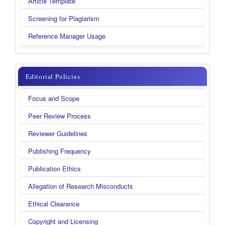
Article Template
Screening for Plagiarism
Reference Manager Usage
menu
Editorial Policies
kanan
Focus and Scope
new
Peer Review Process
Reviewer Guidelines
Publishing Frequency
Publication Ethics
Allegation of Research Misconducts
Ethical Clearance
Copyright and Licensing